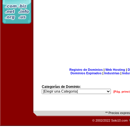
Registro de Dominios
|
Web Hosting
|
D
Dominios Expirados
|
Industrias
|
Indu
Categorías de Dominio:
[Pág. princi
** Precios expre
© 2002/2022 Solo10.com