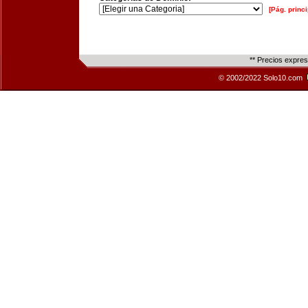
[Pág. princi
** Precios expre
© 2002/2022 Solo10.com