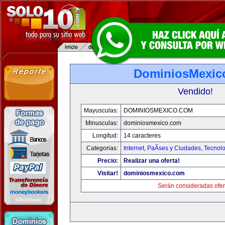
DominiosMexic
Vendido!
Mayusculas:
DOMINIOSMEXICO.COM
Minusculas:
dominiosmexico.com
Longitud:
14 caracteres
Categorias:
Internet
,
PaÃ­ses y Ciudades
,
Tecnolo
Precio:
Realizar una oferta!
Visitar!
dominiosmexico.com
Serán consideradas ofer