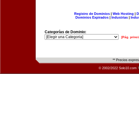
Registro de Dominios
|
Web Hosting
|
D
Dominios Expirados
|
Industrias
|
Indu
Categorías de Dominio:
[Pág. princi
** Precios expre
© 2002/2022 Solo10.com