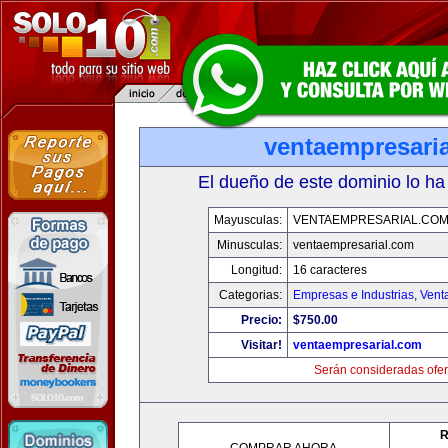
ventaempresari
El dueño de este dominio lo ha
Mayusculas:
VENTAEMPRESARIAL.CO
Minusculas:
ventaempresarial.com
Longitud:
16 caracteres
Categorias:
Empresas e Industrias
,
Vent
Precio:
$750.00
Visitar!
ventaempresarial.com
Serán consideradas ofer
R