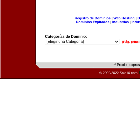
Registro de Dominios
|
Web Hosting
|
D
Dominios Expirados
|
Industrias
|
Indu
Categorías de Dominio:
[Pág. princi
** Precios expre
© 2002/2022 Solo10.com