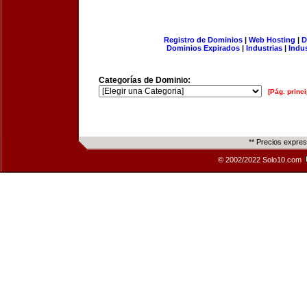
Registro de Dominios
|
Web Hosting
|
D
Dominios Expirados
|
Industrias
|
Indu
Categorías de Dominio:
[Pág. princi
** Precios expre
© 2002/2022 Solo10.com