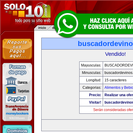
buscadordevin
Vendido!
Mayusculas:
BUSCADORDEV
Minusculas:
buscadordevinos
Longitud:
15 caracteres
Categorias:
Alimentos y Bebi
Precio:
Realizar una ofer
Visitar!
buscadordevino
Serán consideradas ofer