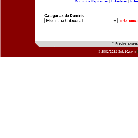
Dominios Expirados
|
Industrias
|
Indu
Categorías de Dominio:
[Pág. princi
** Precios expre
© 2002/2022 Solo10.com