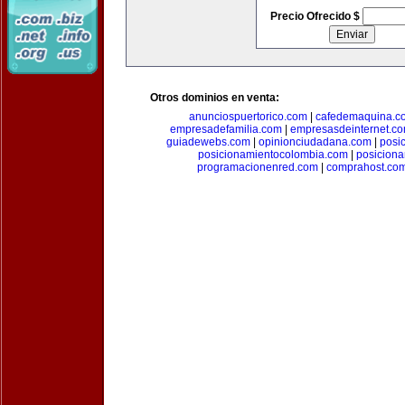
Precio Ofrecido $
Otros dominios en venta:
anunciospuertorico.com
|
cafedemaquina.c
empresadefamilia.com
|
empresasdeinternet.c
guiadewebs.com
|
opinionciudadana.com
|
posi
posicionamientocolombia.com
|
posicion
programacionenred.com
|
comprahost.co