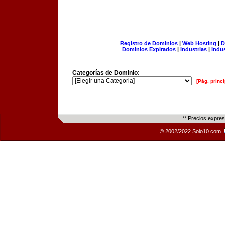
Registro de Dominios
|
Web Hosting
|
D
Dominios Expirados
|
Industrias
|
Indu
Categorías de Dominio:
[Pág. princi
** Precios expre
© 2002/2022 Solo10.com