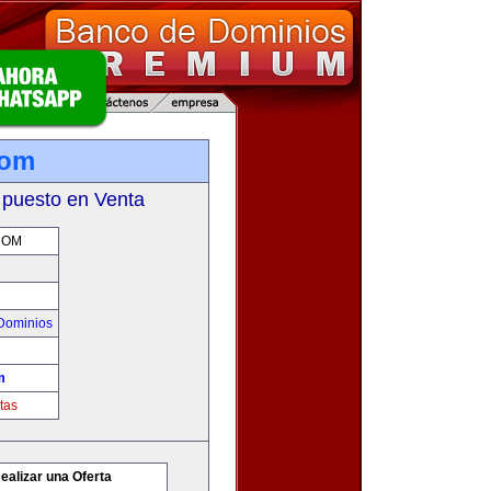
com
 puesto en Venta
COM
Dominios
m
tas
ealizar una Oferta