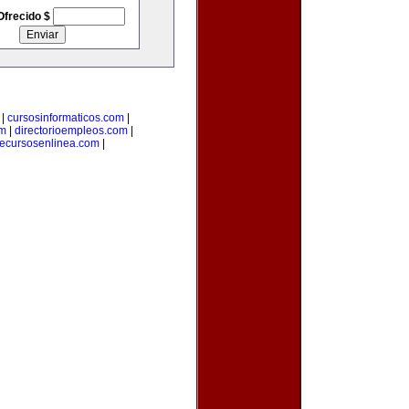
Ofrecido $
|
cursosinformaticos.com
|
om
|
directorioempleos.com
|
recursosenlinea.com
|