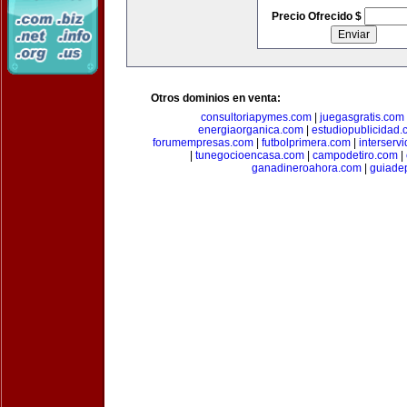
Precio Ofrecido $
Otros dominios en venta:
consultoriapymes.com
|
juegasgratis.com
energiaorganica.com
|
estudiopublicidad.
forumempresas.com
|
futbolprimera.com
|
interserv
|
tunegocioencasa.com
|
campodetiro.com
|
ganadineroahora.com
|
guiade