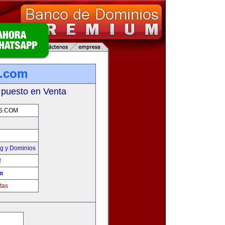
s.com
 puesto en Venta
S.COM
g y Dominios
!
m
tas