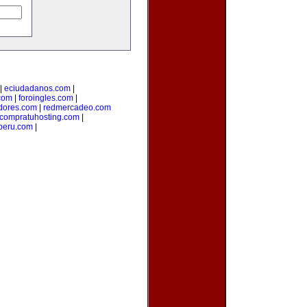
|
eciudadanos.com
|
com
|
foroingles.com
|
idores.com
|
redmercadeo.com
compratuhosting.com
|
peru.com
|