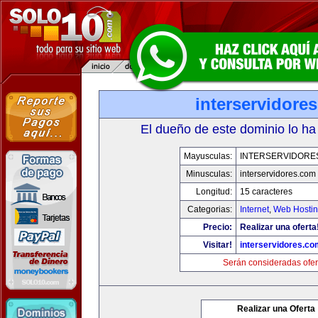
interservidore
El dueño de este dominio lo ha
Mayusculas:
INTERSERVIDORE
Minusculas:
interservidores.com
Longitud:
15 caracteres
Categorias:
Internet
,
Web Hostin
Precio:
Realizar una oferta
Visitar!
interservidores.co
Serán consideradas ofer
Realizar una Oferta